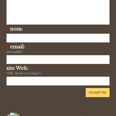
*
nom:
*
email:
(non publié)
site Web:
(URL du site avec http://)