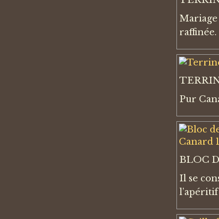
Mariage 
raffinée
TERRIN
Pur Cana
BLOC D
Il se co
l’apéritif 