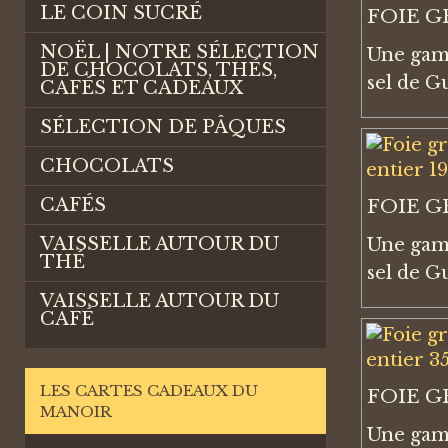
LE COIN SUCRÉ
FOIE G
NOËL | NOTRE SÉLECTION
Une gamm
DE CHOCOLATS, THÉS,
sel de G
CAFÉS ET CADEAUX
SÉLECTION DE PÂQUES
CHOCOLATS
CAFÉS
FOIE G
VAISSELLE AUTOUR DU
Une gamm
THÉ
sel de G
VAISSELLE AUTOUR DU
CAFÉ
LES CARTES CADEAUX DU
FOIE G
MANOIR
Une gamm