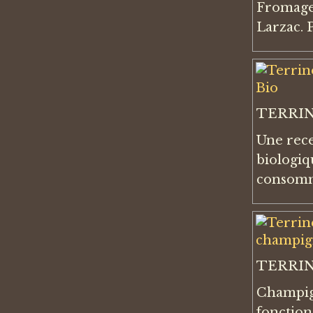
Fromage 
Larzac. 
TERRI
Une rece
biologiq
consommé
TERRI
Champign
fonction