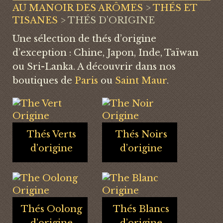
AU MANOIR DES ARÔMES
>
THÉS ET
TISANES
>
THÉS D’ORIGINE
Une sélection de thés d’origine
d’exception : Chine, Japon, Inde, Taïwan
ou Sri-Lanka. A découvrir dans nos
boutiques de
Paris
ou
Saint Maur
.
Thés Verts
Thés Noirs
d’origine
d’origine
Thés Oolong
Thés Blancs