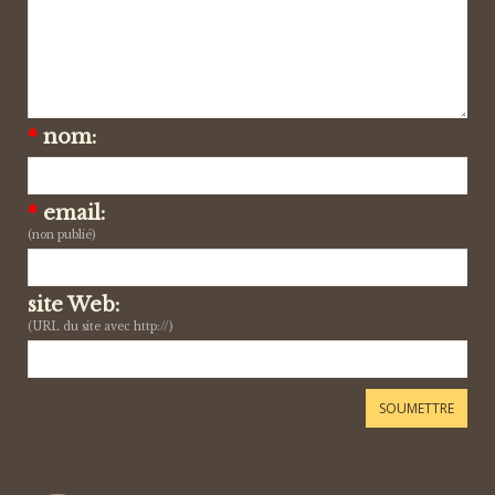
*
nom:
*
email:
(non publié)
site Web:
(URL du site avec http://)