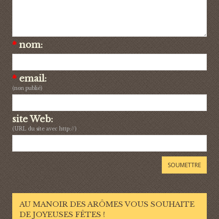
*
nom:
*
email:
(non publié)
site Web:
(URL du site avec http://)
AU MANOIR DES ARÔMES VOUS SOUHAITE
DE JOYEUSES FÊTES !