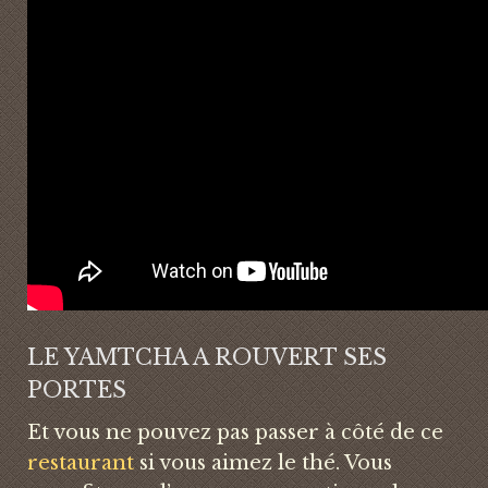
LE YAMTCHA A ROUVERT SES
PORTES
Et vous ne pouvez pas passer à côté de ce
restaurant
si vous aimez le thé. Vous