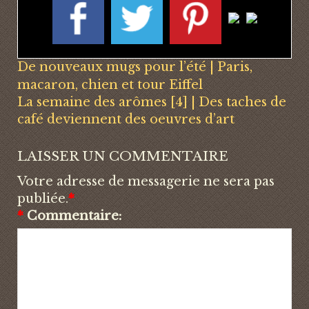
De nouveaux mugs pour l’été | Paris,
macaron, chien et tour Eiffel
La semaine des arômes [4] | Des taches de
café deviennent des oeuvres d’art
LAISSER UN COMMENTAIRE
Votre adresse de messagerie ne sera pas
publiée.
*
*
Commentaire: